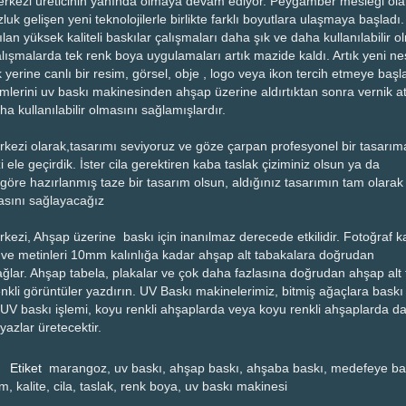
rkezi üreticinin yanında olmaya devam ediyor. Peygamber mesleği ola
uk gelişen yeni teknolojilerle birlikte farklı boyutlara ulaşmaya başladı.
an yüksek kaliteli baskılar çalışmaları daha şık ve daha kullanılabilir o
lışmalarda tek renk boya uygulamaları artık mazide kaldı. Artık yeni nes
nk yerine canlı bir resim, görsel, obje , logo veya ikon tercih etmeye başla
simlerini uv baskı makinesinden ahşap üzerine aldırtıktan sonra vernik at
a kullanılabilir olmasını sağlamışlardır.
kezi olarak,tasarımı seviyoruz ve göze çarpan profesyonel bir tasarıma
ele geçirdik. İster cila gerektiren kaba taslak çiziminiz olsun ya da
 göre hazırlanmış taze bir tasarım olsun, aldığınız tasarımın tam olarak
masını sağlayacağız
kezi, Ahşap üzerine baskı için inanılmaz derecede etkilidir. Fotoğraf ka
r ve metinleri 10mm kalınlığa kadar ahşap alt tabakalara doğrudan
ağlar. Ahşap tabela, plakalar ve çok daha fazlasına doğrudan ahşap alt
renkli görüntüler yazdırın. UV Baskı makinelerimiz, bitmiş ağaçlara bas
UV baskı işlemi, koyu renkli ahşaplarda veya koyu renkli ahşaplarda da
yazlar üretecektir.
Etiket
marangoz, uv baskı, ahşap baskı, ahşaba baskı, medefeye ba
m, kalite, cila, taslak, renk boya, uv baskı makinesi