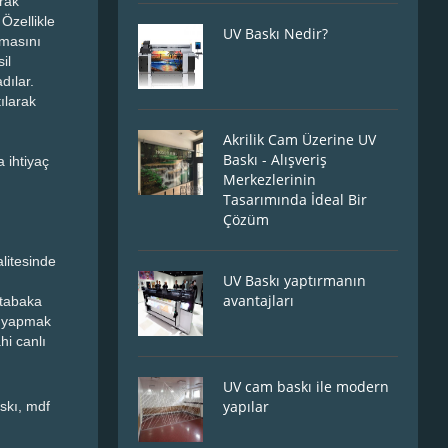
rak
 Özellikle
UV Baskı Nedir?
lmasını
il
dılar.
ılarak
Akrilik Cam Üzerine UV
Baskı - Alışveriş
 ihtiyaç
Merkezlerinin
Tasarımında İdeal Bir
Çözüm
litesinde
UV Baskı yaptırmanın
avantajları
 tabaka
kı yapmak
hi canlı
UV cam baskı ile modern
yapılar
skı, mdf