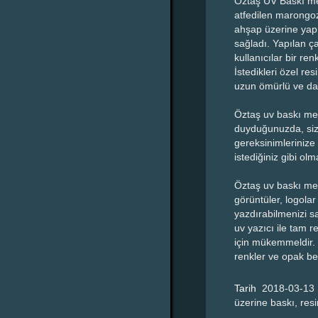
Öztaş UV Baskı me
atfedilen marongozl
ahşap üzerine yapıl
sağladı. Yapılan ça
kullanıcılar bir re
İstedikleri özel re
uzun ömürlü ve dah
Öztaş uv baskı mer
duyduğunuzda, sizi 
gereksinimlerinize
istediğiniz gibi ol
Öztaş uv baskı mer
görüntüler, logola
yazdırabilmenizi s
uv yazıcı ile tam 
için mükemmeldir. 
renkler ve opak be
Tarih
2018-03-13
üzerine baskı, resi