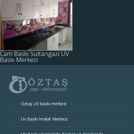
Cam Baskı
Sultangazi UV
Baskı Merkezi
Öztaş UV Baskı merkezi
olarak, sultangazi ilçesinde
mutfak cam panel çalışması
yapılmıştır. UV baskı
İNCELE
uygulamalarında sadece
Cam Baskı Sultangazi UV
&....
Baskı Merkezi
Öztaş UV baskı merkezi
Uv Baskı İmalat Merkezi