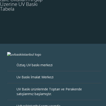
Tabela
Üzerine UV Baskı
Tabela
İstanbul Kale Okulları için
hazırlamış olduğumuz
ahşap üzerine uv baskılı
tabelalarımız sorunsuz bir
İNCELE
şekilde tamamlanmıştır. UV
baskı tekn....
Öztaş UV baskı merkezi
Uv Baskı İmalat Merkezi
UV Baskı ürünlerinde Toptan ve Perakende
satışlarımız başlamıştır.
Uvbaskiistanbul.com yayında