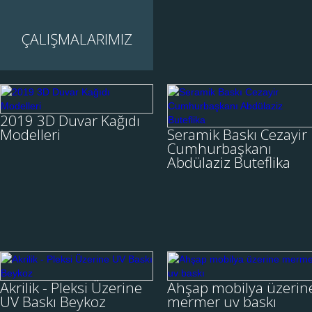
cam baskı uygulaması UV
Baskı makinemizden
alınarak belirtilen ölçü ve
ÇALIŞMALARIMIZ
İNCELE
görsel ile yapılmı....
2019 3D Duvar
Seramik Baskı
Kağıdı Modelleri
Cezayir
2019 3D Duvar Kağıdı
Cumhurbaşkanı
Modelleri
Seramik Baskı Cezayir
İstanbul 3d duvar kağıdı
Abdülaziz Buteflika
Cumhurbaşkanı
modelleri, 3d duvar kağıdı,
Abdülaziz Buteflika
duvar kağıdı desenleri,
Cezayir cumhurbaşkanı
duvarkağıdı modelleri, 2019
Abdülaziz Buteflika'nın
3d duvar kağıdı adına ne
fotoğraf görüntüsünü uv
İNCELE
İNCELE
ararsanız Öztaş....
baskı teknolojisi kullanarak
seramik baskı uyg....
Akrilik - Pleksi
Ahşap mobilya
Üzerine UV Baskı
üzerine mermer uv
Akrilik - Pleksi Üzerine
Ahşap mobilya üzerin
Beykoz
baskı
UV Baskı Beykoz
mermer uv baskı