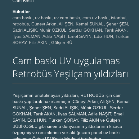
Cam Baskı
Etiketler
cam baskı, uv baskı, uv cam baskı, cam uv baskı, istanbul,
retrobüs, Cüneyt Arkın, Ali ŞEN, Kemal SUNAL, Şener ŞEN,
Sadri ALIŞIK, Münir ÖZKUL, Serdar GÖKHAN, Tarık AKAN,
İlyas SALMAN, Adile NAŞİT, Emel SAYIN, Ediz HUN, Türkan
ŞORAY, Filiz AKIN , Gülşen BÜ
Cam baskı UV uygulaması
Retrobüs Yeşilçam yıldızları
Yeşilçamın unutulmayan yıldızları, RETROBÜS için cam
baskı yapılarak hazırlanmıştır. Cüneyt Arkın, Ali ŞEN, Kemal
SUNAL, Şener ŞEN, Sadri ALIŞIK, Münir ÖZKUL, Serdar
GÖKHAN, Tarık AKAN, İlyas SALMAN, Adile NAŞİT, Emel
SAYIN, Ediz HUN, Türkan ŞORAY, Filiz AKIN ve Gülşen
BÜBİKOĞLU gibi sinema dünyasının yıldızlarının kısaca
özgeçmiş ve resimlerinin yer aldığı cam panel uv baskı
çalışması Öztaş UV Baskı Merkezi tarafından