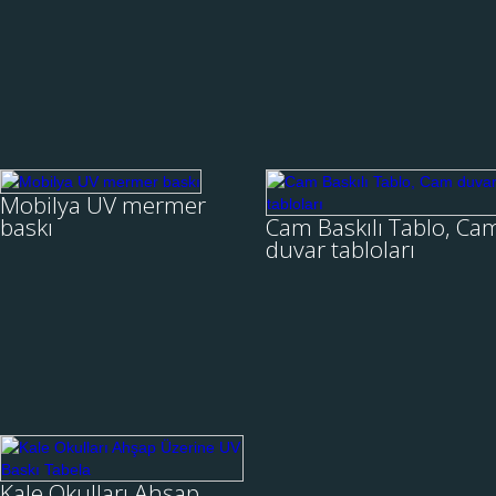
Pleksi Baskı veya akrilik
Ahşap mobilya üzerine
baskı, olarakta bilinen pleksi
mermer uv baskı....
üzerine UV baskı
faaliyetlerimiz İstanbulun bir
İNCELE
İNCELE
çok ilçesinde olduğu gibi ....
Mobilya UV
Cam Baskılı Tablo,
Mobilya UV mermer
mermer baskı
Cam duvar
baskı
Cam Baskılı Tablo, Ca
tabloları
duvar tabloları
Ahşap Mobilya üzerine UV
mermer baskı çalışması
6mm yada 4 mm
yapılmıştır. UV Baskı'da
kalınlığında olan Yüksek
lider olan firmamız, yaygın
canlı renkler ve gerçek renk
hizmet ağımız ile en hızlı
baskısı sayesinde tablonuz
İNCELE
İNCELE
,en es....
soluk, solgun yada
pikselleşmiş olarak g&ou....
Kale Okulları Ahşap
Üzerine UV Baskı
Kale Okulları Ahşap