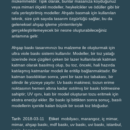
mükemmeldir. Tipik olarak, bunlar masanıza koyduğunuz
veya mimari ölçekli modeller, heykelcikler ve ödüller gibi bir
rafa yerleştirilmiş modeller. Ahşabı basmak için kullanılan
teknik, size çok sayıda tasarım özgürlüğü sağlar, bu da
geleneksel ahşap işleme yöntemleriyle
gerçekleştirilemeyecek bir nesne oluşturabileceğiniz
anlamına gelir.
Ahşap baskı tasarımınızı bu malzeme ile oluşturmak için
ultra viole baskı sistemi kullanılır. Modeller, bir toz yatağı
üzerinde ince çizgileri çeken bir lazer kullanılarak katman
katman olarak basılmış olup, bu toz, önceki, hali hazırda
katılaşmış katmanlar modeli ile eritilip bağlanmaktadır. Bir
katman basıldıktan sonra, yeni bir taze toz tabakası, bir
silindir ile yüzeye yayılır. Uv baskı makinesi, tozun erime
noktasının hemen altına kadar ısıtılmış bir baskı bölmesine
sahiptir; UV ışını, katı bir model oluşturan tozu eritmek için
ekstra enerjiyi ekler. Bir baskı işi bittikten sonra sonuç, basılı
modellerin içeride kalan büyük bir sıcak toz bloğudur.
Tarih
2018-03-11
Etiket
mobilyacı, marangoz, iç mimar,
mimar, ahşap baskı, mdf baskı, uv baskı, uvi baskı, istanbul,